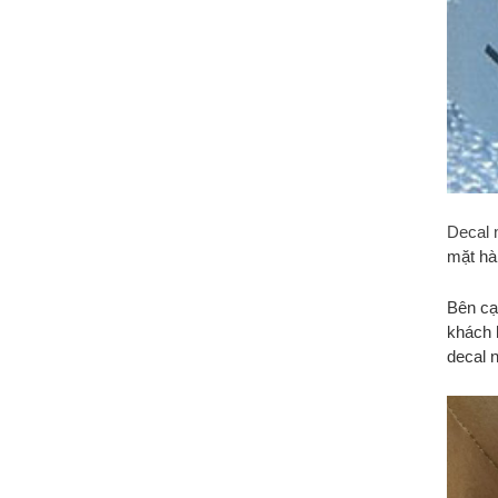
Decal
mặt h
Bên cạ
khách 
decal 