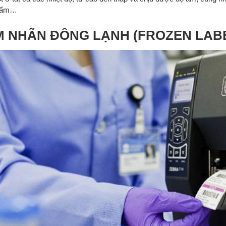
hẩm…
M NHÃN ĐÔNG LẠNH (FROZEN LAB
A GIẢI PHÁP GHI
NH CÔNG NGHIỆP
T
N
ỨNG DỤNG RUYBANG MỰC IN
T
29.11.2025
MÃ VẠCH TRONG NGÀNH
uyên sâu giải pháp vật
DƯỢC PHẨM
 ribbon cho ngành công
Ph
Posted on
28.11.2025
ô tô: chịu nhiệt, chịu
nh
Phân tích chuyên sâu về mực in mã
tr
vạch (ribbon Resin, Wax/Resin)
tr
trong ngành dược phẩm: chống cồn,
chống hóa chất,...