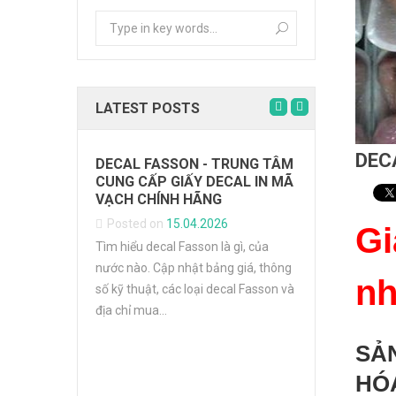
LATEST POSTS
DEC
DECAL FASSON - TRUNG TÂM
CUNG CẤP GIẤY DECAL IN MÃ
VẠCH CHÍNH HÃNG
Posted on
15.04.2026
Gi
Tìm hiểu decal Fasson là gì, của
TỐI ƯU HÓ
nước nào. Cập nhật bảng giá, thông
NHÃN NGÀ
n
VÀ Ô TÔ
số kỹ thuật, các loại decal Fasson và
địa chỉ mua...
Posted on
Phân tích ch
SẢ
liệu nhãn và
HÓ
nghiệp &amp; 