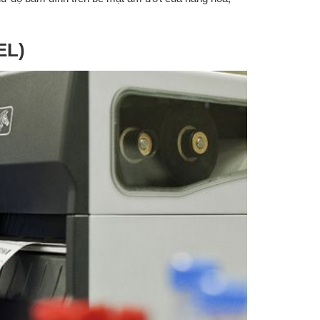
EL)
EM NHÃN IN TỐI ƯU CHO
GÀNH NÔNG NGHIỆP VÀ CÂY
RỒNG
Posted on
28.11.2025
ân tích chuyên sâu về các loại
ãn, vật liệu và ribbon mực dùng
ong ngành nông nghiệp &amp; cây
ồng. Giải pháp...
ỨNG DỤNG CỦA NHÃN &
RIBBON MỰC TRONG NGÀ
MAY MẶC