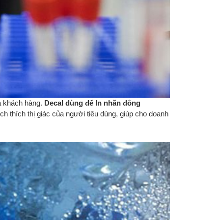
Posted on
28.11.2025
Ứng dụng của nhãn satin, nhãn v
ribbon resin – wax/resin trong
ngành may mặc. Giúp sản phẩm
chuyên nghiệp, đạt...
ủa khách hàng.
Decal dùng để
In nhãn đông
ch thích thị giác của người tiêu dùng, giúp cho doanh