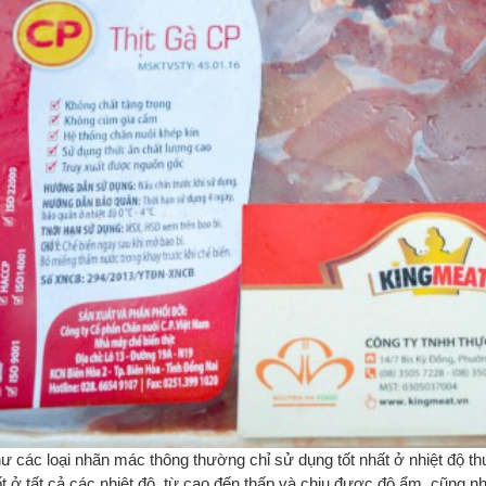
M NHÃN CHO KHO
11.03.2022
a chọn và quản lý sản
IN NHIỆT TRỰC TIẾP VÀ
C
ạnh bằng tem nhãn mã
TRUYỀN NHIỆT KHÁC NHAU
T
dùng để in Tem nhãn
NHƯ THẾ NÀO?
in...
Posted on
9.03.2023
Cá
Bạn có thể cho tôi biết công nghệ in
vạ
nhiệt trực tiếp và truyền nhiệt khác
mu
nhau như thế nào không?
vạ
ư các loại nhãn mác thông thường chỉ sử dụng tốt nhất ở nhiệt độ 
ốt ở tất cả các nhiệt độ, từ cao đến thấp và chịu được độ ẩm, cũng 