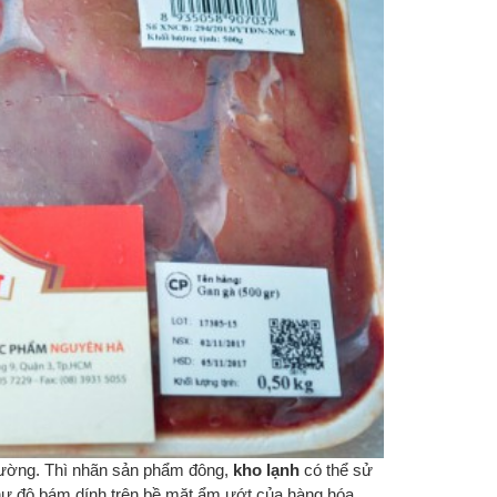
ÁCH CHỌN MUA GIẤY IN
DECAL NHIỆT KHÔNG LỚP 
EM MÃ VẠCH
GIẢI PHÁP IN TEM NHÃN T
KIỆM VÀ BẢO VỆ MÔI TRƯ
Posted on
18.10.2021
Posted on
15.06.2024
ch chọn mua giấy in tem mã
Decal Nhiệt Không Lớp Đế (Direct
ch, Những điều cần lưu ý khi chọn
Thermal Linerless labels) : Giải 
a giấy in tem mã vạch, giấy in mã
In tem nhãn tiết kiệm và bảo vệ 
ch phù hợp với...
trường
thường. Thì nhãn sản phẩm đông,
kho lạnh
có thể sử
như độ bám dính trên bề mặt ẩm ướt của hàng hóa,