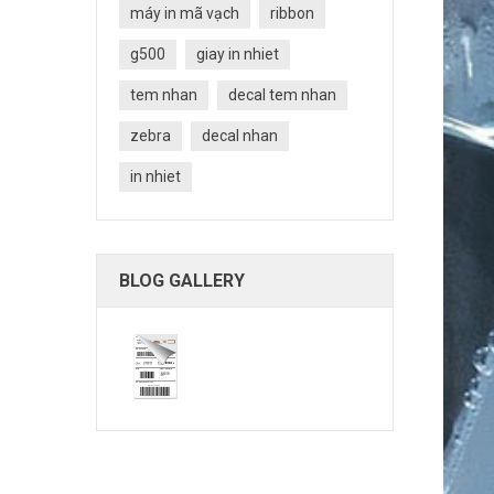
máy in mã vạch
ribbon
g500
giay in nhiet
tem nhan
decal tem nhan
zebra
decal nhan
in nhiet
BLOG GALLERY