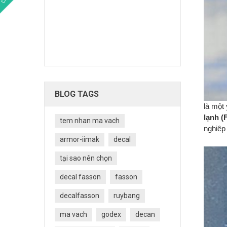
, nhãn vải,
n trong
sản phẩm
BLOG TAGS
là một
lạnh
(
tem nhan ma vach
nghiệp 
armor-iimak
decal
tại sao nên chọn
decal fasson
fasson
decalfasson
ruybang
ma vach
godex
decan