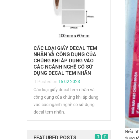
DECAL TE
LẠNH
Posted on
Hướng dẫn lự
G LỚP ĐẾ:
CÁC LOẠI GIẤY DECAL TEM
phẩm đông l
NHÃN TIẾT
NHÃN VÀ CÔNG DỤNG CỦA
vạch, Decal 
ÔI TRƯỜNG
CHÚNG KHI ÁP DỤNG VÀO
cho kho lạnh, 
CÁC NGÀNH NGHỀ CÓ SỬ
DỤNG DECAL TEM NHÃN
ế (Direct
Posted on
15.02.2023
) : Giải Pháp
Các loại giấy decal tem nhãn và
à bảo vệ môi
công dụng của chúng khi áp dụng
vào các ngành nghề có sử dụng
decal tem nhãn.
Nếu nh
FEATURED POSTS
dụng t