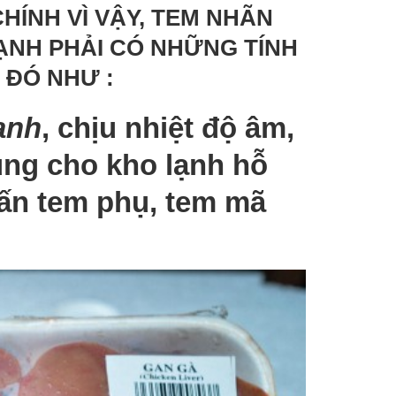
ong ngành nông nghiệp &amp; cây
HÍNH VÌ VẬY, TEM NHÃN
ồng. Giải pháp...
ẠNH PHẢI CÓ NHỮNG TÍNH
ỨNG DỤNG CỦA NHÃN &
 ĐÓ NHƯ :
RIBBON MỰC TRONG NGÀ
MAY MẶC
Posted on
28.11.2025
ạnh
, chịu nhiệt độ âm,
Ứng dụng của nhãn satin, nhãn v
ng cho kho lạnh hỗ
ribbon resin – wax/resin trong
ngành may mặc. Giúp sản phẩm
n ấn tem phụ, tem mã
chuyên nghiệp, đạt...