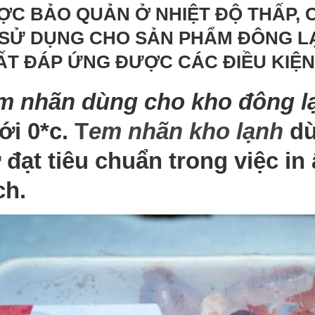
tr
C BẢO QUẢN Ở NHIỆT ĐỘ THẤP, C
vạch (ribbon Resin, Wax/Resin)
tr
trong ngành dược phẩm: chống cồn,
 SỬ DỤNG CHO SẢN PHẨM ĐÔNG L
chống hóa chất,...
ẤT ĐÁP ỨNG ĐƯỢC CÁC ĐIỀU KIỆN
m nhãn dùng cho kho đông l
ới 0*c.
T
em nhãn kho lạnh
dù
ợ đạt tiêu chuẩn trong việc i
ch.