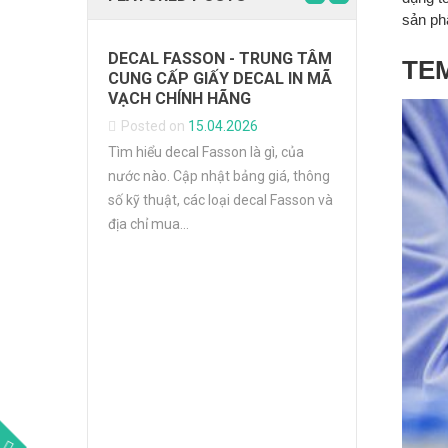
sản p
DECAL FASSON - TRUNG TÂM
TE
CUNG CẤP GIẤY DECAL IN MÃ
VẠCH CHÍNH HÃNG
Posted on
15.04.2026
Tìm hiểu decal Fasson là gì, của
TỐI ƯU HÓ
nước nào. Cập nhật bảng giá, thông
NHÃN NGÀ
VÀ Ô TÔ
số kỹ thuật, các loại decal Fasson và
địa chỉ mua...
Posted on
Phân tích ch
liệu nhãn và
nghiệp &amp; 
dầu, bám...
ÃN &
G NGÀNH