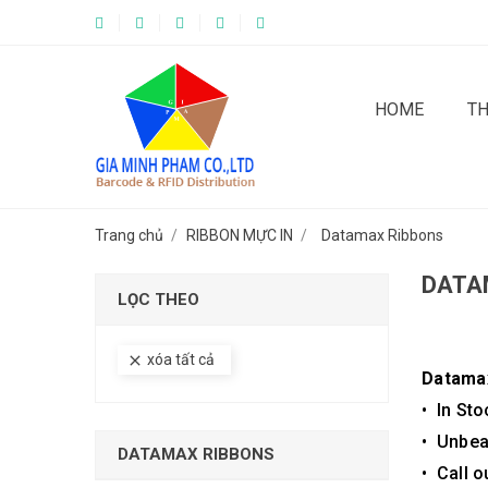
HOME
T
Trang chủ
RIBBON MỰC IN
Datamax Ribbons
DATA
LỌC THEO
xóa tất cả
clear
Datamax
• In St
• Unbea
DATAMAX RIBBONS
• Call 