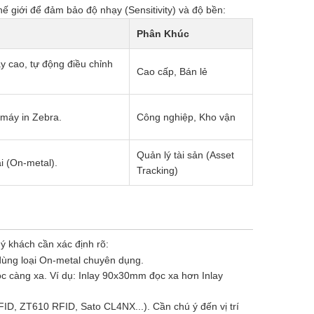
ế giới để đảm bảo độ nhạy (Sensitivity) và độ bền:
Phân Khúc
y cao, tự động điều chỉnh
Cao cấp, Bán lẻ
máy in Zebra.
Công nghiệp, Kho vận
Quản lý tài sản (Asset
i (On-metal).
Tracking)
ý khách cần xác định rõ:
 dùng loại On-metal chuyên dụng.
ọc càng xa. Ví dụ: Inlay 90x30mm đọc xa hơn Inlay
ID, ZT610 RFID, Sato CL4NX...). Cần chú ý đến vị trí