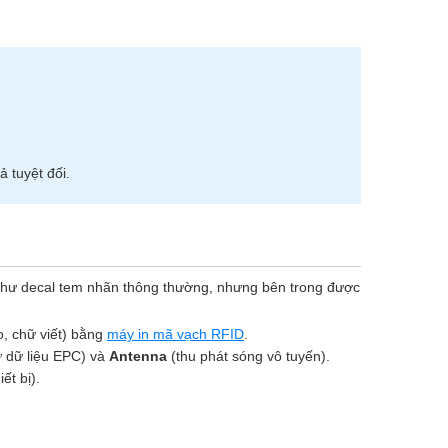
 tuyệt đối.
 như decal tem nhãn thông thường, nhưng bên trong được
o, chữ viết) bằng
máy in mã vạch RFID
.
ữ dữ liệu EPC) và
Antenna
(thu phát sóng vô tuyến).
t bị).