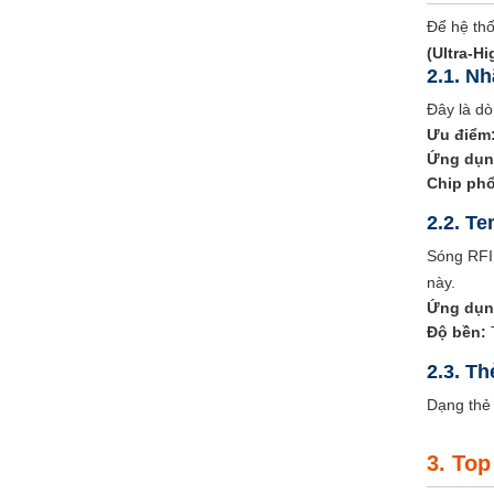
Để hệ thố
(Ultra-H
2.1. N
Đây là dò
Ưu điểm
Ứng dụn
Chip phổ
2.2. T
Sóng RFID
này.
Ứng dụn
Độ bền:
T
2.3. T
Dạng thẻ 
3. Top