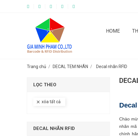
HOME
T
Trang chủ
DECAL TEM NHÃN
Decal nhãn RFID
DECA
LỌC THEO
xóa tất cả
clear
Decal
Chào mừn
nhãn mã 
DECAL NHÃN RFID
chính hã