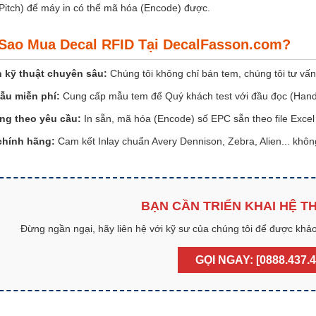
(Pitch) để máy in có thể mã hóa (Encode) được.
i Sao Mua Decal RFID Tại DecalFasson.com?
 kỹ thuật chuyên sâu:
Chúng tôi không chỉ bán tem, chúng tôi tư vấn
ẫu miễn phí:
Cung cấp mẫu tem để Quý khách test với đầu đọc (Handh
ng theo yêu cầu:
In sẵn, mã hóa (Encode) số EPC sẵn theo file Exce
chính hãng:
Cam kết Inlay chuẩn Avery Dennison, Zebra, Alien... không
BẠN CẦN TRIỂN KHAI HỆ T
Đừng ngần ngại, hãy liên hệ với kỹ sư của chúng tôi để được khảo
GỌI NGAY: [0888.437.4