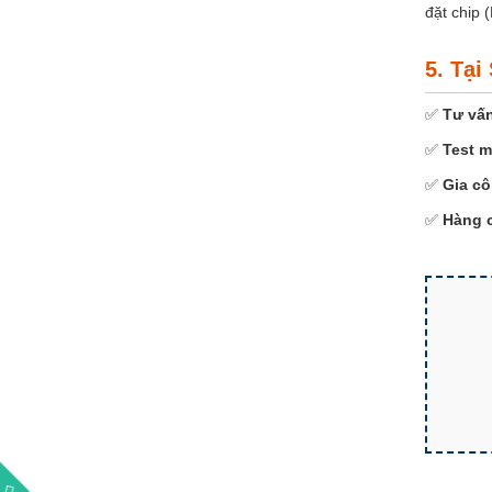
đặt chip 
5. Tạ
✅
Tư vấn
✅
Test m
✅
Gia cô
✅
Hàng 