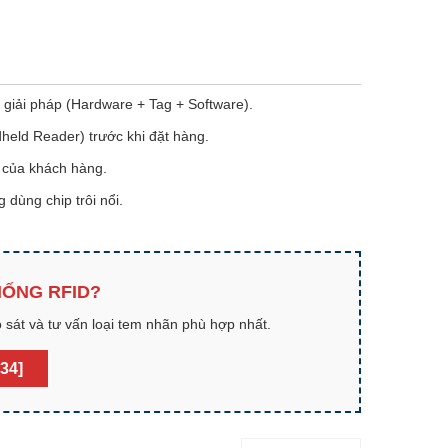
 giải pháp (Hardware + Tag + Software).
eld Reader) trước khi đặt hàng.
l của khách hàng.
 dùng chip trôi nổi.
HỐNG RFID?
 sát và tư vấn loại tem nhãn phù hợp nhất.
34]