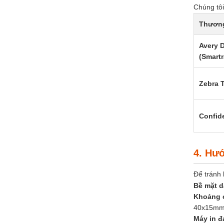
Chúng tôi
Thương
Avery 
(Smartr
Zebra 
Confid
4. Hư
Để tránh 
Bề mặt d
Khoảng 
40x15mm
Máy in 