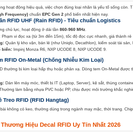
ng hoạt động hiệu quả, việc chọn đúng loại nhãn là yếu tố sống còn. 
igh Frequency)
chuẩn
EPC Gen 2
phổ biến nhất hiện nay.
hãn RFID UHF (Rain RFID) - Tiêu chuẩn Logistics
ng chủ lực, hoạt động ở dải tần
860-960 MHz
.
:
Phạm vi đọc xa (từ 3m đến 15m), tốc độ đọc cực nhanh, giá thành rẻ 
g:
Quản lý kho vận, bán lẻ (như Uniqlo, Decathlon), kiểm soát tài sản, l
 biến:
Impinj Monza R6, NXP UCODE 8, NXP UCODE 9.
em RFID On-Metal (Chống Nhiễu Kim Loại)
 thường bị kim loại hấp thụ hoặc phản xạ. Dòng tem On-Metal được th
g:
Dán lên máy móc, thiết bị IT (Laptop, Server), kệ sắt, thùng containe
hường làm bằng nhựa PVC hoặc PP, chịu được môi trường khắc nghiệ
hẻ Treo RFID (RFID Hangtag)
bài không có keo, thường dùng trong ngành may mặc, thời trang. Chip
 Thương Hiệu Decal RFID Uy Tín Nhất 2026