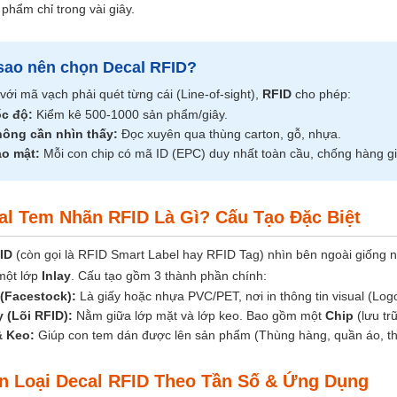
phẩm chỉ trong vài giây.
 sao nên chọn Decal RFID?
với mã vạch phải quét từng cái (Line-of-sight),
RFID
cho phép:
c độ:
Kiểm kê 500-1000 sản phẩm/giây.
ông cần nhìn thấy:
Đọc xuyên qua thùng carton, gỗ, nhựa.
o mật:
Mỗi con chip có mã ID (EPC) duy nhất toàn cầu, chống hàng giả
cal Tem Nhãn RFID Là Gì? Cấu Tạo Đặc Biệt
ID
(còn gọi là RFID Smart Label hay RFID Tag) nhìn bên ngoài giống
một lớp
Inlay
. Cấu tạo gồm 3 thành phần chính:
(Facestock):
Là giấy hoặc nhựa PVC/PET, nơi in thông tin visual (Log
y (Lõi RFID):
Nằm giữa lớp mặt và lớp keo. Bao gồm một
Chip
(lưu tr
& Keo:
Giúp con tem dán được lên sản phẩm (Thùng hàng, quần áo, thiế
ân Loại Decal RFID Theo Tần Số & Ứng Dụng