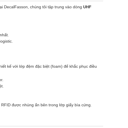
Tại DecalFasson, chúng tôi tập trung vào dòng
UHF
nhất.
ogistic.
iết kế với lớp đệm đặc biệt (foam) để khắc phục điều
r.
t.
 RFID được nhúng ẩn bên trong lớp giấy bìa cứng.