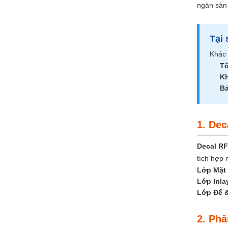
ngàn sản 
Tại
Khác 
Tố
Kh
Bả
1. De
Decal RF
tích hợp 
Lớp Mặt 
Lớp Inla
Lớp Đế 
2. Ph