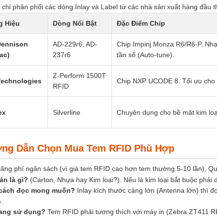
 chỉ phân phối các dòng Inlay và Label từ các nhà sản xuất hàng đầu th
 Hiệu
Dòng Nổi Bật
Đặc Điểm Chip
Dennison
AD-229r6, AD-
Chip Impinj Monza R6/R6-P. Nhạ
ac)
237r6
tần số (Auto-tune).
Z-Perform 1500T
Technologies
Chip NXP UCODE 8. Tối ưu cho 
RFID
ex
Silverline
Chuyên dụng cho bề mặt kim loạ
ớng Dẫn Chọn Mua Tem RFID Phù Hợp
lãng phí ngân sách (vì giá tem RFID cao hơn tem thường 5-10 lần), Qu
án là gì?
(Carton, Nhựa hay Kim loại?). Nếu là kim loại bắt buộc phải
cách đọc mong muốn?
Inlay kích thước càng lớn (Antenna lớn) thì đ
.
đang sử dụng?
Tem RFID phải tương thích với máy in (Zebra ZT411 RF