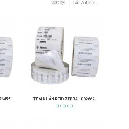
Sort by:
Tên: A đến Z
arrow_drop_down
26455
TEM NHÃN RFID ZEBRA 10026621