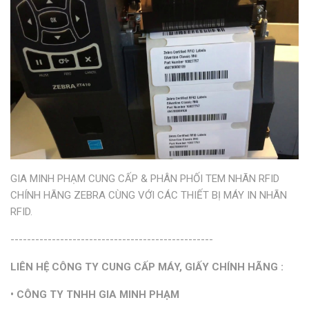
GIA MINH PHẠM CUNG CẤP & PHÂN PHỐI TEM NHÃN RFID
CHÍNH HÃNG ZEBRA CÙNG VỚI CÁC THIẾT BỊ MÁY IN NHÃN
RFID.
-------------------------------------------------
LIÊN HỆ CÔNG TY CUNG CẤP MÁY, GIẤY CHÍNH HÃNG :
• CÔNG TY TNHH GIA MINH PHẠM