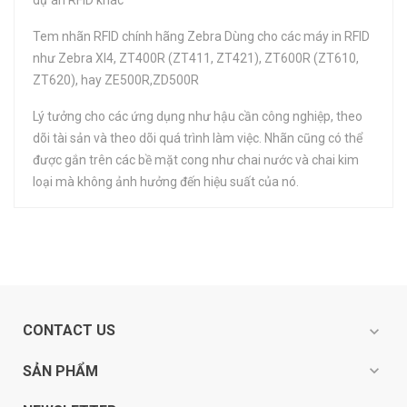
dự án RFID khác
Tem nhãn RFID chính hãng Zebra Dùng cho các máy in RFID
như Zebra XI4, ZT400R (ZT411, ZT421), ZT600R (ZT610,
ZT620), hay ZE500R,ZD500R
Lý tưởng cho các ứng dụng như hậu cần công nghiệp, theo
dõi tài sản và theo dõi quá trình làm việc. Nhãn cũng có thể
được gắn trên các bề mặt cong như chai nước và chai kim
loại mà không ảnh hưởng đến hiệu suất của nó.
CONTACT US
expand_more
expand_more
SẢN PHẨM