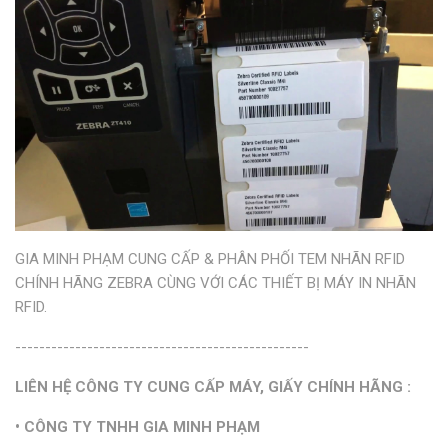
GIA MINH PHẠM CUNG CẤP & PHÂN PHỐI TEM NHÃN RFID
CHÍNH HÃNG ZEBRA CÙNG VỚI CÁC THIẾT BỊ MÁY IN NHÃN
RFID.
-------------------------------------------------
LIÊN HỆ CÔNG TY CUNG CẤP MÁY, GIẤY CHÍNH HÃNG :
• CÔNG TY TNHH GIA MINH PHẠM