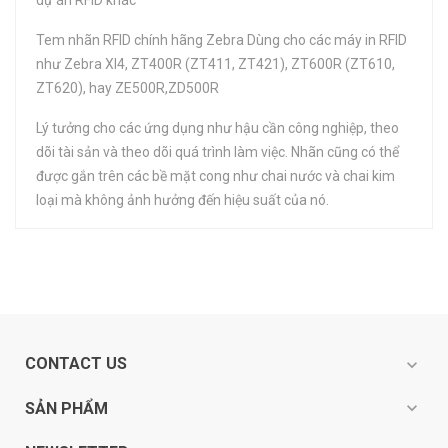
dự án RFID khác
Tem nhãn RFID chính hãng Zebra Dùng cho các máy in RFID
như Zebra XI4, ZT400R (ZT411, ZT421), ZT600R (ZT610,
ZT620), hay ZE500R,ZD500R
Lý tưởng cho các ứng dụng như hậu cần công nghiệp, theo
dõi tài sản và theo dõi quá trình làm việc. Nhãn cũng có thể
được gắn trên các bề mặt cong như chai nước và chai kim
loại mà không ảnh hưởng đến hiệu suất của nó.
CONTACT US
expand_more
expand_more
SẢN PHẨM