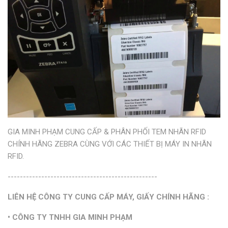
GIA MINH PHẠM CUNG CẤP & PHÂN PHỐI TEM NHÃN RFID
CHÍNH HÃNG ZEBRA CÙNG VỚI CÁC THIẾT BỊ MÁY IN NHÃN
RFID.
-------------------------------------------------
LIÊN HỆ CÔNG TY CUNG CẤP MÁY, GIẤY CHÍNH HÃNG :
• CÔNG TY TNHH GIA MINH PHẠM