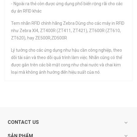
- Ngoài ra thẻ còn được ứng dụng phổ biến rộng rãi cho các
dự án RFID khác
Tem nhãn RFID chính hãng Zebra Dùng cho các máy in RFID
như Zebra XI4, ZT400R (ZT411, ZT421), ZT600R (ZT610,
ZT620), hay ZE500R,ZD500R
Lý tưởng cho các ứng dụng như hậu cần công nghiệp, theo
dõi tài sản và theo dõi quá trình làm việc. Nhãn cũng có thể
được gắn trên các bề mặt cong như chai nước và chai kim
loại mà không ảnh hưởng đến hiệu suất của nó.
CONTACT US
expand_more
expand_more
SẢN PHẨM