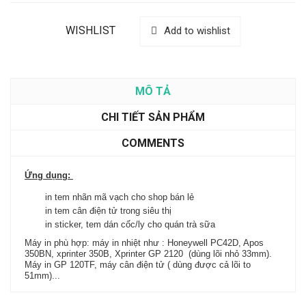
WISHLIST
Add to wishlist
MÔ TẢ
CHI TIẾT SẢN PHẨM
COMMENTS
Ứng dụng:
in tem nhãn mã vạch cho shop bán lẻ
in tem cân điện tử trong siêu thị
in sticker, tem dán cốc/ly cho quán trà sữa
Máy in phù hợp: máy in nhiệt như : Honeywell PC42D, Apos
350BN, xprinter 350B, Xprinter GP 2120 (dùng lõi nhỏ 33mm).
Máy in GP 120TF, máy cân điện tử ( dùng được cả lõi to
51mm)...