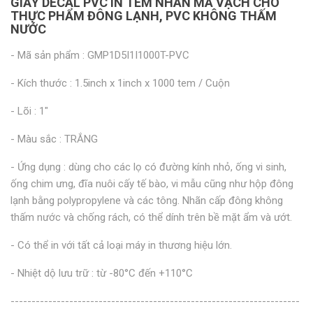
GIẤY DECAL PVC IN TEM NHÃN MÃ VẠCH CHO
THỰC PHẨM ĐÔNG LẠNH, PVC KHÔNG THẤM
NƯỚC
- Mã sản phẩm : GMP1D5I1I1000T-PVC
- Kích thước : 1.5inch x 1inch x 1000 tem / Cuộn
- Lõi : 1"
- Màu sắc : TRẮNG
- Ứng dụng : dùng cho các lọ có đường kính nhỏ, ống vi sinh,
ống chim ưng, đĩa nuôi cấy tế bào, vi mẫu cũng như hộp đông
lạnh bằng polypropylene và các tông. Nhãn cấp đông không
thấm nước và chống rách, có thể dính trên bề mặt ẩm và ướt.
- Có thể in với tất cả loại máy in thương hiệu lớn.
- Nhiệt dộ lưu trữ : từ -80°C đến +110°C
---------------------------------------------------------------------