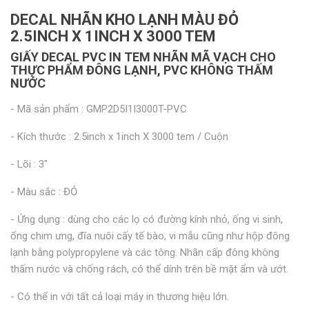
DECAL NHÃN KHO LẠNH MÀU ĐỎ
2.5INCH X 1INCH X 3000 TEM
GIẤY DECAL PVC IN TEM NHÃN MÃ VẠCH CHO
THỰC PHẨM ĐÔNG LẠNH, PVC KHÔNG THẤM
NƯỚC
- Mã sản phẩm : GMP2D5I1I3000T-PVC
- Kích thước : 2.5inch x 1inch X 3000 tem / Cuộn
- Lõi : 3"
- Màu sắc : ĐỎ
- Ứng dụng : dùng cho các lọ có đường kính nhỏ, ống vi sinh,
ống chim ưng, đĩa nuôi cấy tế bào, vi mẫu cũng như hộp đông
lạnh bằng polypropylene và các tông. Nhãn cấp đông không
thấm nước và chống rách, có thể dính trên bề mặt ẩm và ướt.
- Có thể in với tất cả loại máy in thương hiệu lớn.