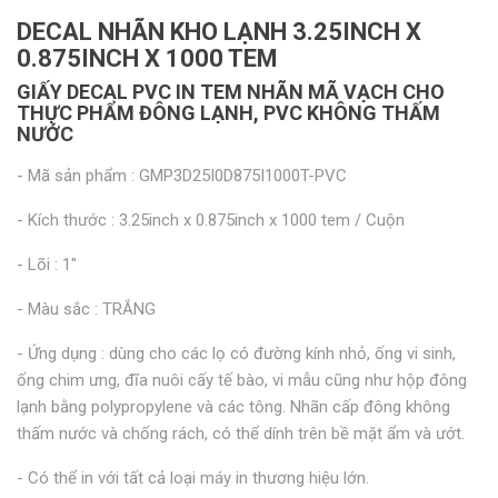
DECAL NHÃN KHO LẠNH 3.25INCH X
0.875INCH X 1000 TEM
GIẤY DECAL PVC IN TEM NHÃN MÃ VẠCH CHO
THỰC PHẨM ĐÔNG LẠNH, PVC KHÔNG THẤM
NƯỚC
- Mã sản phẩm : GMP3D25I0D875I1000T-PVC
- Kích thước : 3.25inch x 0.875inch x 1000 tem / Cuộn
- Lõi : 1"
- Màu sắc : TRẮNG
- Ứng dụng : dùng cho các lọ có đường kính nhỏ, ống vi sinh,
ống chim ưng, đĩa nuôi cấy tế bào, vi mẫu cũng như hộp đông
lạnh bằng polypropylene và các tông. Nhãn cấp đông không
thấm nước và chống rách, có thể dính trên bề mặt ẩm và ướt.
- Có thể in với tất cả loại máy in thương hiệu lớn.