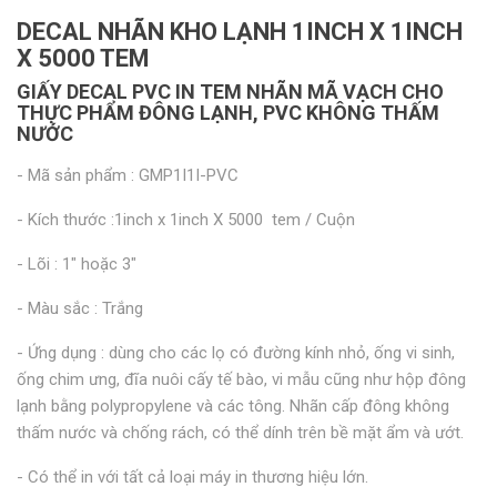
DECAL NHÃN KHO LẠNH 1INCH X 1INCH
X 5000 TEM
GIẤY DECAL PVC IN TEM NHÃN MÃ VẠCH CHO
THỰC PHẨM ĐÔNG LẠNH, PVC KHÔNG THẤM
NƯỚC
- Mã sản phẩm : GMP1I1I-PVC
- Kích thước :1inch x 1inch X 5000 tem / Cuộn
- Lõi : 1" hoặc 3"
- Màu sắc : Trắng
- Ứng dụng : dùng cho các lọ có đường kính nhỏ, ống vi sinh,
ống chim ưng, đĩa nuôi cấy tế bào, vi mẫu cũng như hộp đông
lạnh bằng polypropylene và các tông. Nhãn cấp đông không
thấm nước và chống rách, có thể dính trên bề mặt ẩm và ướt.
- Có thể in với tất cả loại máy in thương hiệu lớn.