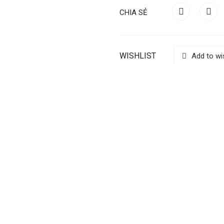
CHIA SẺ
WISHLIST
Add to wis
ENTS
ÃN MÃ VẠCH ĐƯỢC GIA CÔNG & BẾ TEM TẠI CÔNG TY
cấp cho bạn một sự lựa chọn tương thích tất cả các máy in tem nhãn t
ng chính hãng, thiết bị chính xác và thường xuyên được kiểm tra để đảm
trực tiếp ở các kích cỡ, vật liệu và ứng dụng khác nhau. Chúng tôi cố g