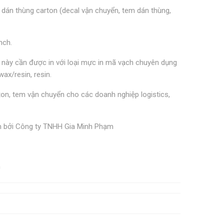
dán thùng carton (decal vận chuyển, tem dán thùng,
nch.
iấy này cần được in với loại mực in mã vạch chuyên dụng
ax/resin, resin.
ton, tem vận chuyển cho các doanh nghiệp logistics,
am bởi Công ty TNHH Gia Minh Phạm
m